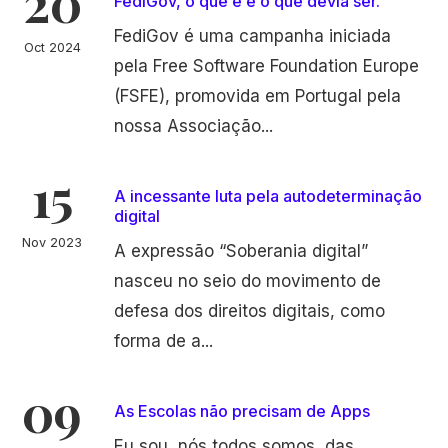
20
FediGov, o que é e o que devia ser.
FediGov é uma campanha iniciada
Oct 2024
pela Free Software Foundation Europe
(FSFE), promovida em Portugal pela
nossa Associação...
15
A incessante luta pela autodeterminação
digital
Nov 2023
A expressão “Soberania digital”
nasceu no seio do movimento de
defesa dos direitos digitais, como
forma de a...
09
As Escolas não precisam de Apps
Eu sou, nós todos somos, das