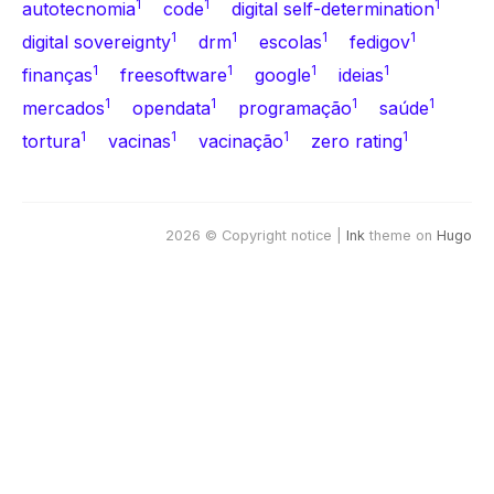
1
1
1
autotecnomia
code
digital self-determination
1
1
1
1
digital sovereignty
drm
escolas
fedigov
1
1
1
1
finanças
freesoftware
google
ideias
1
1
1
1
mercados
opendata
programação
saúde
1
1
1
1
tortura
vacinas
vacinação
zero rating
2026 © Copyright notice |
Ink
theme on
Hugo