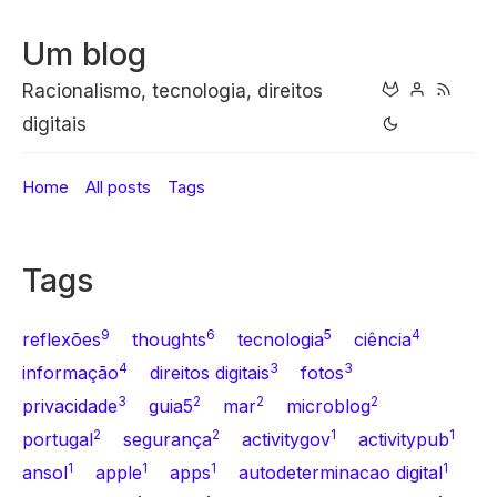
Um blog
Racionalismo, tecnologia, direitos
digitais
Home
All posts
Tags
Tags
9
6
5
4
reflexões
thoughts
tecnologia
ciência
4
3
3
informação
direitos digitais
fotos
3
2
2
2
privacidade
guia5
mar
microblog
2
2
1
1
portugal
segurança
activitygov
activitypub
1
1
1
1
ansol
apple
apps
autodeterminacao digital